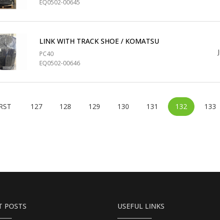
EQ0502-00645
LINK WITH TRACK SHOE / KOMATSU
PC40
EQ0502-00646
Previous
RST
127
128
129
130
131
132
133
T POSTS
USEFUL LINKS