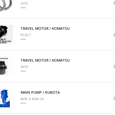
SY75
***
TRAVEL MOTOR / KOMATSU
PC25-7
***
TRAVEL MOTOR / KOMATSU
SH75
***
MAIN PUMP / KUBOTA
KX91-3, KX91-3S
***