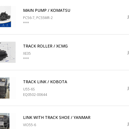
MAIN PUMP / KOMATSU
PC56-7, PC55MR-2
***
TRACK ROLLER / XCMG
XE35
***
TRACK LINK / KOBOTA
U55-6S
EQ0502-00644
LINK WITH TRACK SHOE / YANMAR
VIO55-6