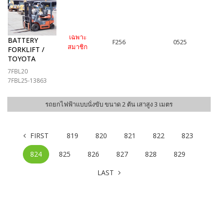
เฉพาะ
BATTERY
F256
0525
สมาชิก
FORKLIFT /
TOYOTA
7FBL20
7FBL25-13863
รถยกไฟฟ้าแบบนั่งขับ ขนาด 2 ตัน เสาสูง 3 เมตร
Previous
FIRST
819
820
821
822
823
824
825
826
827
828
829
Next
LAST