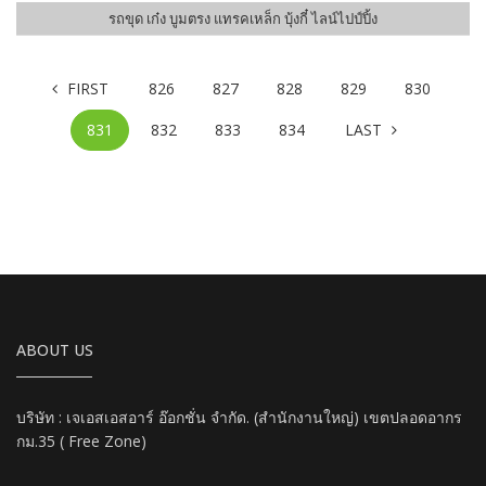
รถขุด เก๋ง บูมตรง แทรคเหล็ก บุ้งกี๋ ไลน์ไปป์ปิ้ง
Previous
FIRST
826
827
828
829
830
Next
831
832
833
834
LAST
ABOUT US
บริษัท : เจเอสเอสอาร์ อ๊อกชั่น จำกัด. (สำนักงานใหญ่) เขตปลอดอากร
กม.35 ( Free Zone)