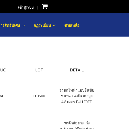
เข้าสู่ระบบ
|
ารสิทธิพิเศษ
กฏระเบียบ
ช่วยเหลือ
AUC
LOT
DETAIL
รถยกไฟฟ้าแบบยืนขับ
AF
FF3588
ขนาด 1.4 ตัน เสาสูง
4.8 เมตร FULLFREE
รถตักล้อยาง เก๋ง
เครื่องยนต์ดีเซล 6 สูบ