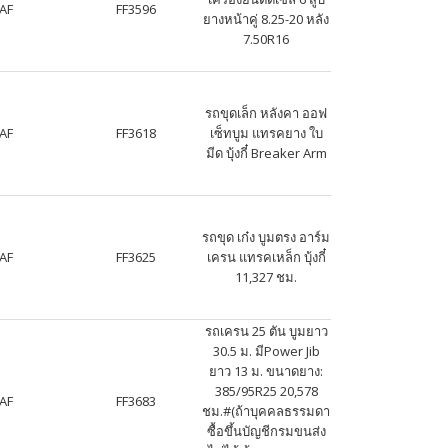
AF
FF3596
ยางหน้าคู่ 8.25-20 หลัง
7.50R16
รถขุดเล็ก หลังคา ออฟ
AF
FF3618
เซ็ทบูม แทรคยาง ใบ
มีด บุ้งกี๋ Breaker Arm
รถขุด เก๋ง บูมตรง อาร์ม
AF
FF3625
เครน แทรคเหล็ก บุ้งกี๋
11,327 ชม.
รถเครน 25 ตัน บูมยาว
30.5 ม. มีPower Jib
ยาว 13 ม. ขนาดยาง:
385/95R25 20,578
AF
FF3683
ชม.#(ถ้าบุคคลธรรมดา
ซื้อขึ้นบัญชีกรมขนส่ง