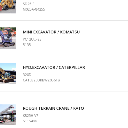
SD25-3
M025A-84255
MINI EXCAVATOR / KOMATSU
PC12UU-2E
5135
HYD.EXCAVATOR / CATERPILLAR
320D
CAT0320DKBWZ05618
ROUGH TERRAIN CRANE / KATO
KR25H-V7
5115496