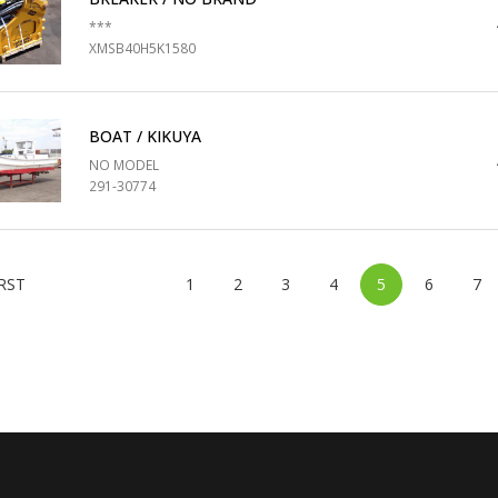
***
XMSB40H5K1580
BOAT / KIKUYA
NO MODEL
291-30774
Previous
RST
1
2
3
4
5
6
7