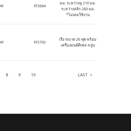
มม. ระหว่างหู 210 มม.
AF
FF3694
ระหว่างสลัก 260 มม.
*ไม่เคยใช้งาน
เรือ ขนาด 26 ฟุต พร้อม
AF
FF3703
เครื่องยนต์ดีเซล 4 สูบ
Next
8
9
10
LAST