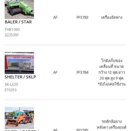
AF
FF3783
เครื่องอัดฟาง
BALER / STAR
THB1060
3225391
โกดังเก็บของ
เคลื่อนที่ ขนาด
AF
FF3784
กว้าง 12 ฟุต ยาว
SHELTER / SKLP
20 ฟุต สูง 9 ฟุต
*ยังไม่เคยใช้งาน
SK-LS20
E70253
รถตักล้อยาง
หลังคา เครื่องยนต์
AF
FF3785