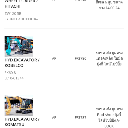
WHEEL LOADER /
ดีเซล 6 สูบ ขนาด
HITACHI
ยาง 14.00-24
ZW120-5B
RYUNCCA0T00010423
รถขุด เก๋ง บูมตรง
AF
FF3786
แทรคเหล็ก ใบมีด
HYD.EXCAVATOR /
บุ้งกี๋ ไลน์ไปป์ปิ้ง
KOBELCO
SK60-8
LE10-C1344
รถขุด เก๋ง บูมตรง
Pad shoe บุ้งกี๋
AF
FF3787
HYD.EXCAVATOR /
ไลน์ไปปืปิ้ง A-
KOMATSU
LOCK