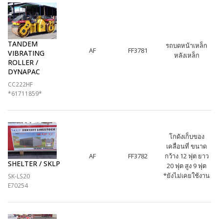
TANDEM
รถบดหน้าเหล็ก
AF
FF3781
VIBRATING
หลังเหล็ก
ROLLER /
DYNAPAC
CC222HF
*61711859*
โกดังเก็บของ
เคลื่อนที่ ขนาด
AF
FF3782
กว้าง 12 ฟุต ยาว
SHELTER / SKLP
20 ฟุต สูง 9 ฟุต
*ยังไม่เคยใช้งาน
SK-LS20
E70254